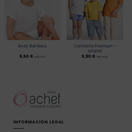
a la
a la
lista de
lista de
deseos
deseos
Camiseta Premium –
Body Bambino
Infantil
6,50
€
5,90
€
iva inc.
iva inc.
INFORMACIÓN LEGAL