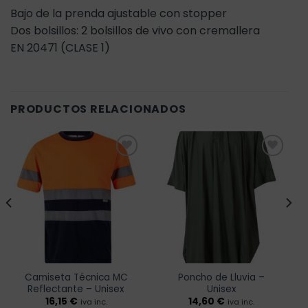
Bajo de la prenda ajustable con stopper
Dos bolsillos: 2 bolsillos de vivo con cremallera
EN 20471 (CLASE 1)
PRODUCTOS RELACIONADOS
Añadir
Añadir
a la
a la
lista de
lista de
deseos
deseos
Camiseta Técnica MC
Poncho de Lluvia –
Reflectante – Unisex
Unisex
16,15
€
14,60
€
iva inc.
iva inc.