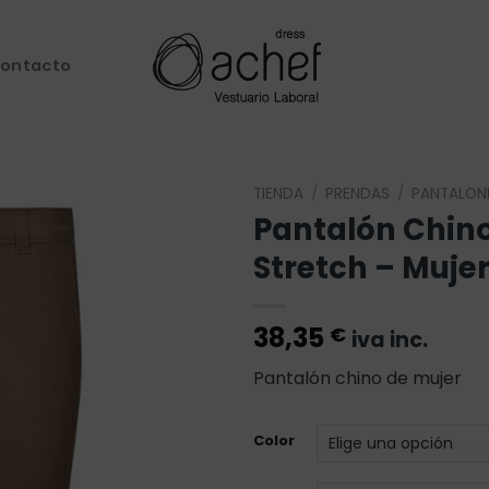
ontacto
TIENDA
/
PRENDAS
/
PANTALON
Pantalón Chin
Añadir
Stretch – Muje
a la
lista de
deseos
38,35
€
iva inc.
Pantalón chino de mujer
Color