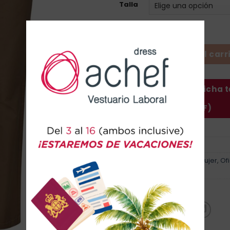
Talla
Pantalón Chino Stretch - Mu
Añadir al carr
Descargar ficha 
(PDF)
SKU:
403012S
Categorías:
Hostelería
,
Mujer
,
Of
SECTOR LABORAL
Marca:
Velilla