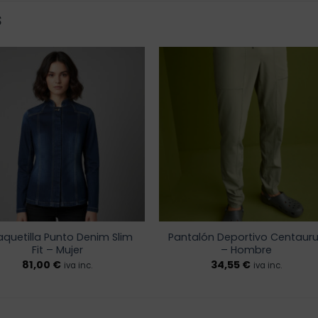
S
Añadir
Añadi
a la
a la
lista de
lista 
deseos
dese
quetilla Punto Denim Slim
Pantalón Deportivo Centaur
Fit – Mujer
– Hombre
81,00
€
34,55
€
iva inc.
iva inc.