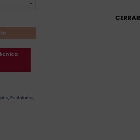
CERRA
jer cantidad
ito
técnica
icina
,
Pantalones
,