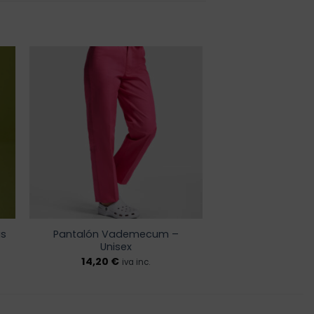
r
Añadir
a la
de
lista de
os
deseos
us
Pantalón Vademecum –
Unisex
14,20
€
iva inc.