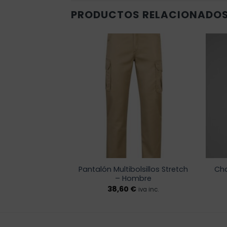
PRODUCTOS RELACIONADO
Añadir
Añadir
a la
a la
lista de
lista de
deseos
deseos
tivo Centaurus
Pantalón Multibolsillos Stretch
Cha
ujer
– Hombre
€
38,60
€
iva inc.
iva inc.