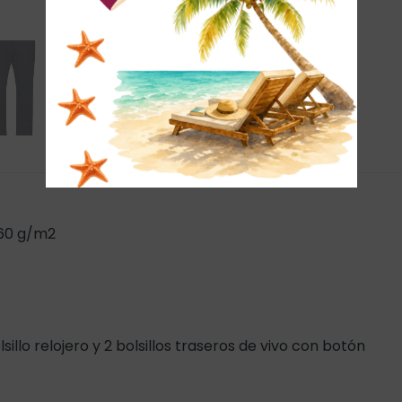
260 g/m2
olsillo relojero y 2 bolsillos traseros de vivo con botón