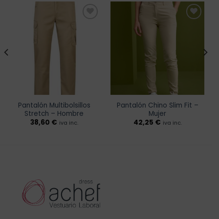
Añadir
Añadir
a la
a la
lista de
lista de
deseos
deseos
Pantalón Multibolsillos
Pantalón Chino Slim Fit –
Stretch – Hombre
Mujer
38,60
€
42,25
€
iva inc.
iva inc.