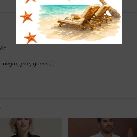
llo
 negro, gris y granate)
S
Añadir
Añadi