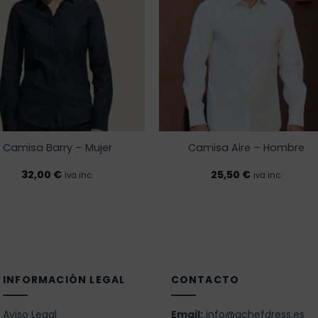
a la
a la
lista de
lista 
deseos
dese
Camisa Barry – Mujer
Camisa Aire – Hombre
32,00
€
25,50
€
iva inc.
iva inc.
INFORMACIÓN LEGAL
CONTACTO
Aviso Legal
Email:
info@achefdress.es