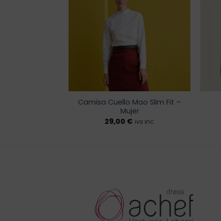
a la
a la
lista de
lista de
deseos
deseos
Camisa Cuello Mao Slim Fit –
yo – Mujer
Mujer
€
29,00
€
iva inc.
iva inc.