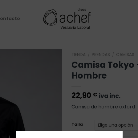
ontacto
TIENDA
/
PRENDAS
/
CAMISAS
Camisa Tokyo 
Añadir
Hombre
a la
lista de
deseos
22,90
€
iva inc.
Camisa de hombre oxford
Talla