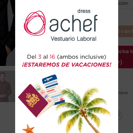
Colores
Camisa Tokyo - Hombre can
Añadir al carr
Descargar ficha 
(PDF)
SKU:
292-man
Categorías:
Camisas
,
Hombre
Marca:
Th Clothes