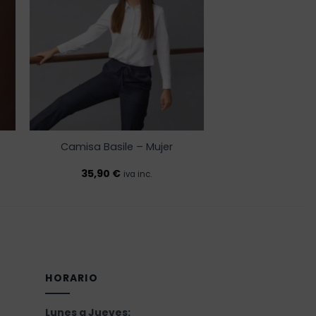
a la
de
lista de
os
deseos
Camisa Basile – Mujer
35,90
€
iva inc.
HORARIO
Lunes a Jueves: