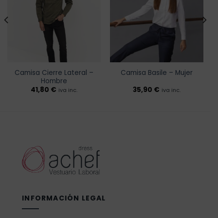
a la
a la
lista de
lista de
deseos
deseos
Camisa Cierre Lateral –
Camisa Basile – Mujer
Hombre
41,80
€
35,90
€
iva inc.
iva inc.
INFORMACIÓN LEGAL