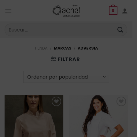
Saltar
al
0
contenido
Buscar
por:
TIENDA
/
MARCAS
/
ADVERSIA
FILTRAR
Añadir
Añadir
a la
a la
lista de
lista de
deseos
deseos