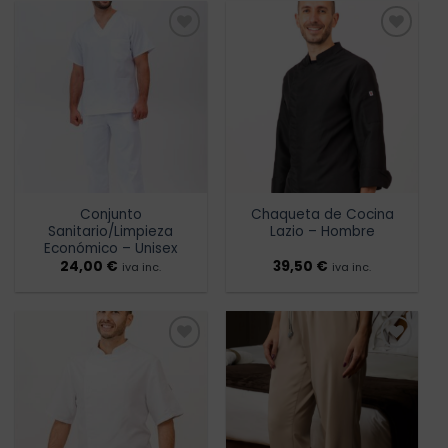
Añadir
Añadir
a la
a la
lista de
lista de
deseos
deseos
Conjunto
Chaqueta de Cocina
Sanitario/Limpieza
Lazio – Hombre
Económico – Unisex
24,00
€
39,50
€
iva inc.
iva inc.
Añadir
Añadir
a la
a la
lista de
lista de
deseos
deseos