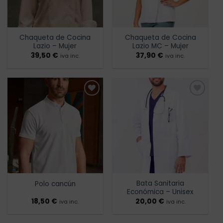
Chaqueta de Cocina
Chaqueta de Cocina
Lazio – Mujer
Lazio MC – Mujer
39,50
€
37,90
€
iva inc.
iva inc.
Añadir
Añadir
a la
a la
lista de
lista de
deseos
deseos
Bata Sanitaria
Polo cancún
Económica – Unisex
18,50
€
20,00
€
iva inc.
iva inc.