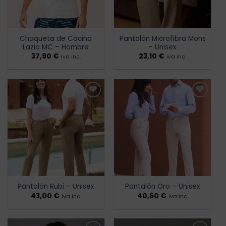
Chaqueta de Cocina
Pantalón Microfibra Mons
Lazio MC – Hombre
– Unisex
37,90
€
23,10
€
iva inc.
iva inc.
Añadir
Añadir
a la
a la
lista de
lista de
deseos
deseos
Pantalón Rubi – Unisex
Pantalón Oro – Unisex
43,00
€
40,60
€
iva inc.
iva inc.