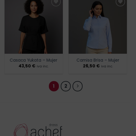
Añadir
Añadir
a la
a la
lista de
lista de
deseos
deseos
Casaca Yukata – Mujer
Camisa Brisa – Mujer
43,50
€
26,50
€
iva inc.
iva inc.
1
2