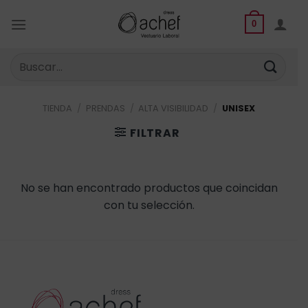
Saltar
al
0
contenido
Buscar
por:
TIENDA
/
PRENDAS
/
ALTA VISIBILIDAD
/
UNISEX
FILTRAR
No se han encontrado productos que coincidan
con tu selección.