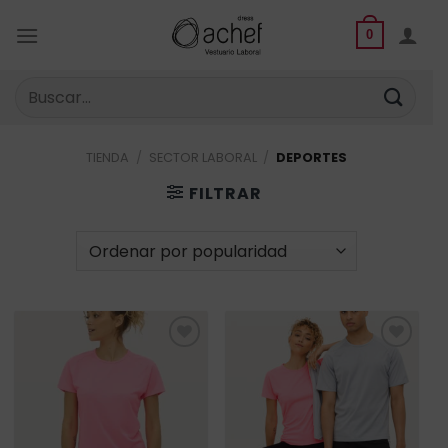
Saltar
al
0
contenido
Buscar
por:
TIENDA
/
SECTOR LABORAL
/
DEPORTES
FILTRAR
Añadir
Añadir
a la
a la
lista de
lista de
deseos
deseos