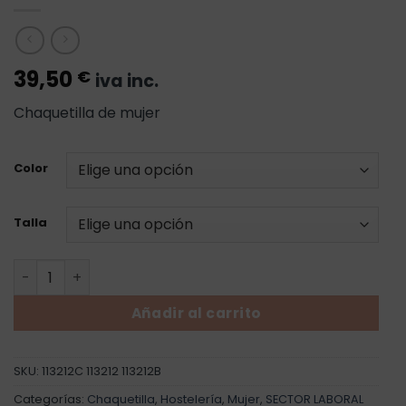
39,50
€
iva inc.
Chaquetilla de mujer
Color
Talla
Chaqueta de Cocina Lazio - Mujer cantidad
Añadir al carrito
SKU:
113212C 113212 113212B
Categorías:
Chaquetilla
,
Hostelería
,
Mujer
,
SECTOR LABORAL