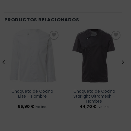
PRODUCTOS RELACIONADOS
Añadir
Añadir
a la
a la
lista de
lista de
deseos
deseos
Chaqueta de Cocina
Chaqueta de Cocina
Élite – Hombre
Starlight Ultramesh –
Hombre
55,90
€
44,70
€
iva inc.
iva inc.