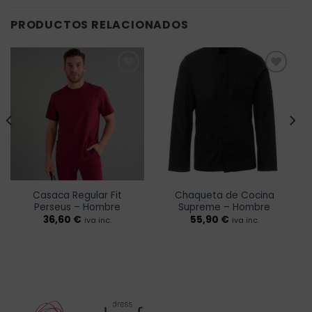
PRODUCTOS RELACIONADOS
Añadir
Añadir
a la
a la
lista de
lista de
deseos
deseos
Casaca Regular Fit
Chaqueta de Cocina
Perseus – Hombre
Supreme – Hombre
36,60
€
55,90
€
iva inc.
iva inc.