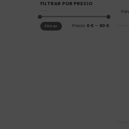
FILTRAR POR PRECIO
Pan
Precio
Precio
Precio:
0 €
—
60 €
Filtrar
mínimo
máximo