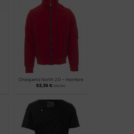
ir
Añadir
a
a la
 de
lista de
os
deseos
r
Chaqueta North 2.0 – Hombre
53,35
€
iva inc.
ir
Añadir
a
a la
 de
lista de
os
deseos