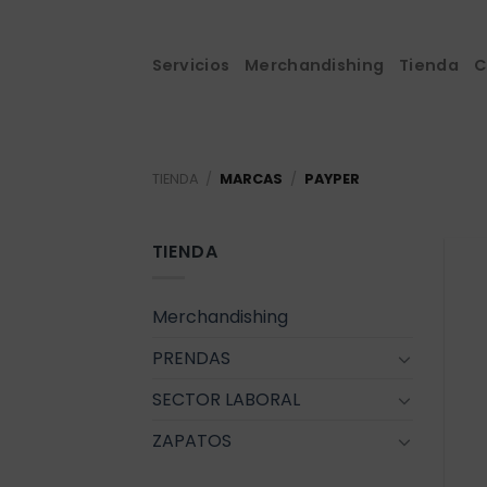
Saltar
al
contenido
Servicios
Merchandishing
Tienda
C
TIENDA
/
MARCAS
/
PAYPER
TIENDA
Merchandishing
PRENDAS
SECTOR LABORAL
ZAPATOS