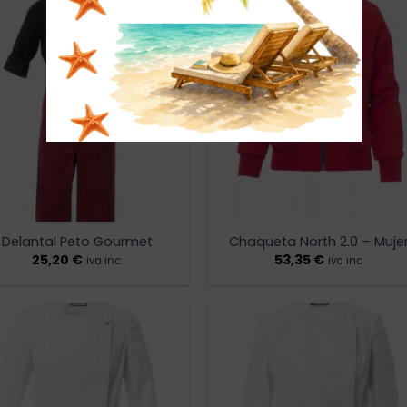
Añadir
Añad
a la
a l
lista de
lista
deseos
dese
Delantal Peto Gourmet
Chaqueta North 2.0 – Muje
25,20
€
53,35
€
iva inc.
iva inc.
Añadir
Añad
a la
a l
lista de
lista
deseos
dese