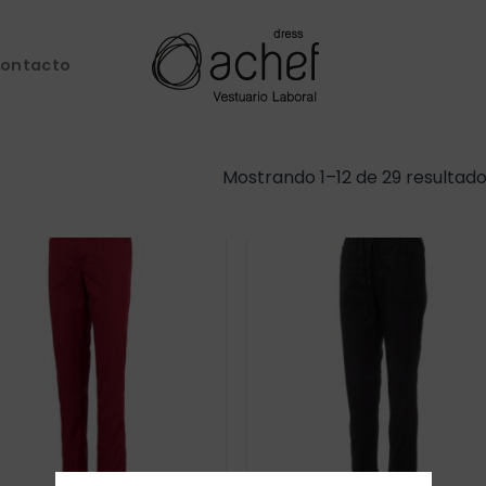
ontacto
Mostrando 1–12 de 29 resultad
Añadir
Añad
a la
a l
lista de
lista
deseos
dese