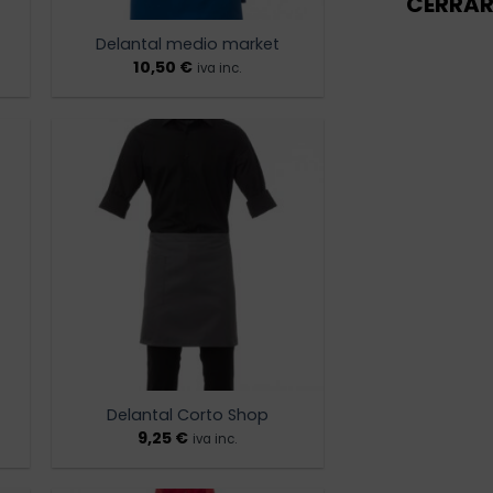
CERRA
Delantal medio market
10,50
€
iva inc.
ir
Añadir
a
a la
 de
lista de
os
deseos
Delantal Corto Shop
9,25
€
iva inc.