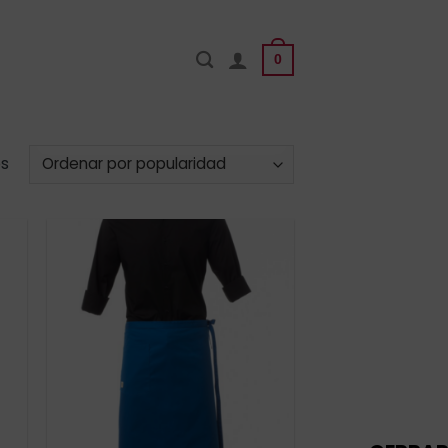
0
Ordenado
os
por
popularidad
ir
Añadir
a
a la
 de
lista de
os
deseos