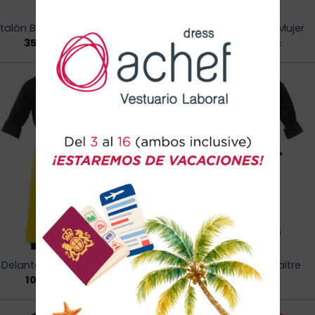
talón Brigade Mesh – Mujer
Pantalón Cook – Mujer
35,80
€
35,80
€
iva inc.
iva inc.
Añadir
Añad
a la
a l
lista de
lista
deseos
dese
Delantal Peto Boutique
Delantal Largo Maitre
10,90
€
12,60
€
iva inc.
iva inc.