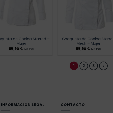
queta de Cocina Starred –
Chaqueta de Cocina Starr
Mujer
Mesh – Mujer
55,90
€
55,90
€
iva inc.
iva inc.
1
2
3
INFORMACIÓN LEGAL
CONTACTO