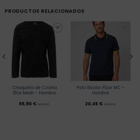
PRODUCTOS RELACIONADOS
Añadir
Añadir
a la
a la
lista de
lista de
deseos
deseos
Chaqueta de Cocina
Polo Bicolor Flúor MC –
Élite Mesh – Hombre
Hombre
55,90
€
20,45
€
iva inc.
iva inc.