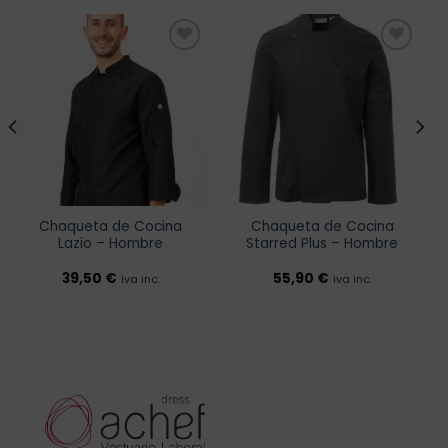
Añadir
Añadir
a la
a la
lista de
lista de
deseos
deseos
Chaqueta de Cocina
Chaqueta de Cocina
Lazio – Hombre
Starred Plus – Hombre
39,50
€
55,90
€
iva inc.
iva inc.