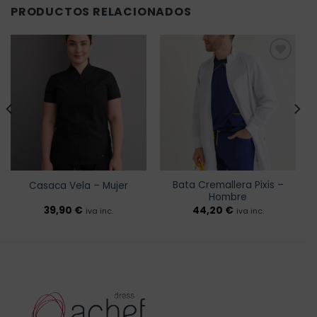
PRODUCTOS RELACIONADOS
Añadir
Añadir
a la
a la
lista de
lista de
deseos
deseos
Bata Cremallera Pixis –
Casaca Vela – Mujer
Hombre
39,90
€
44,20
€
iva inc.
iva inc.