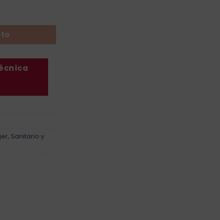
ad
ito
técnica
jer
,
Sanitario y