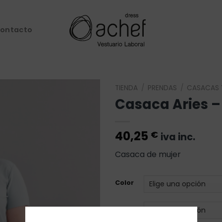
ontacto
TIENDA
/
PRENDAS
/
CASACAS 
Casaca Aries –
Añadir
a la
lista de
40,25
€
iva inc.
deseos
Casaca de mujer
Color
Talla