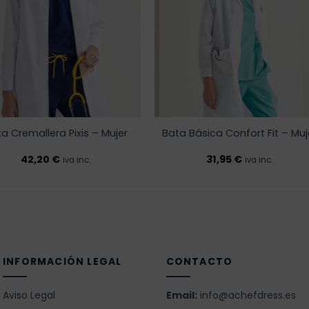
lista de
lista 
deseos
dese
a Cremallera Pixis – Mujer
Bata Básica Confort Fit – Muj
42,20
€
31,95
€
iva inc.
iva inc.
INFORMACIÓN LEGAL
CONTACTO
Aviso Legal
Email:
info@achefdress.es