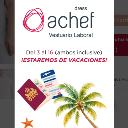
Casaca Aries - Mujer cantid
Añadir al carr
Descargar ficha 
(PDF)
SKU:
ARIES 22.24
Categorías:
Casacas y Batas
,
Mu
Servicios
,
SECTOR LABORAL
Marca:
Monza