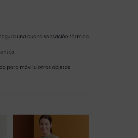
e asegura una buena sensación térmica
ientos
da para móvil u otros objetos
r
Añadir
a la