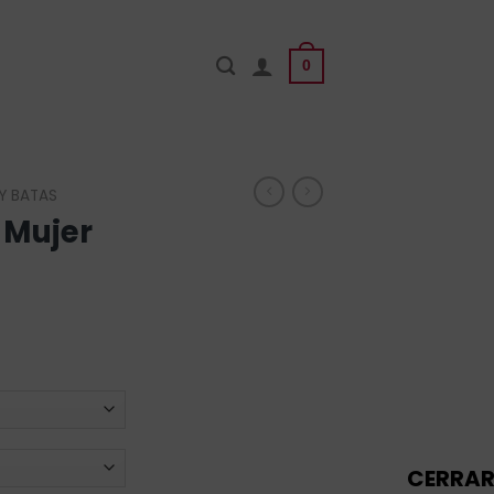
0
Y BATAS
 Mujer
CERRA