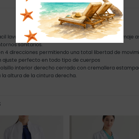
 fácil lavado y planchado, y de rápido secado. Su gramaj
tornos sanitarios.
n 4 direcciones permitiendo una total libertad de movim
 ajuste perfecto en todo tipo de cuerpos
 Bolsillo interior derecho cerrado con cremallera estampa
 la altura de la cintura derecha.
S
Añadir
Añadi
a la
a la