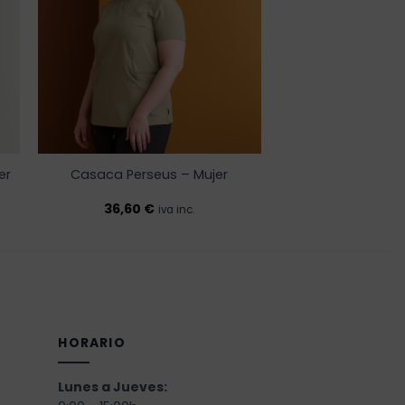
de
lista de
os
deseos
er
Casaca Perseus – Mujer
36,60
€
iva inc.
HORARIO
Lunes a Jueves: