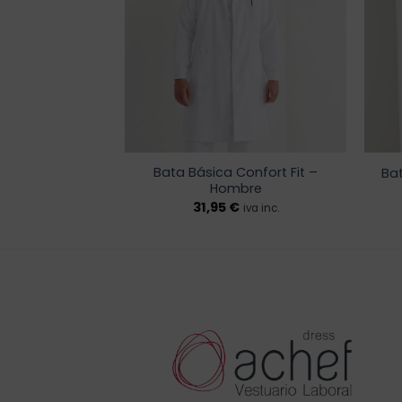
lista de
lista de
deseos
deseos
Bata Básica Confort Fit –
 ML – Mujer
Bat
Hombre
€
31,95
€
iva inc.
iva inc.