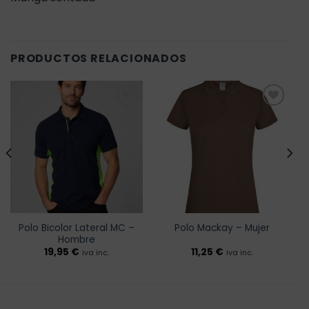
PRODUCTOS RELACIONADOS
Añadir
Añadir
a la
a la
lista de
lista de
deseos
deseos
Polo Bicolor Lateral MC –
Polo Mackay – Mujer
Hombre
19,95
€
11,25
€
iva inc.
iva inc.