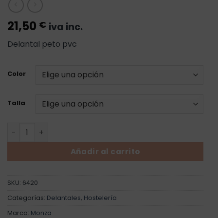
21,50
€
iva inc.
Delantal peto pvc
Color
Talla
Delantal Office Pvc cantidad
Añadir al carrito
SKU:
6420
Categorías:
Delantales
,
Hostelería
Marca:
Monza