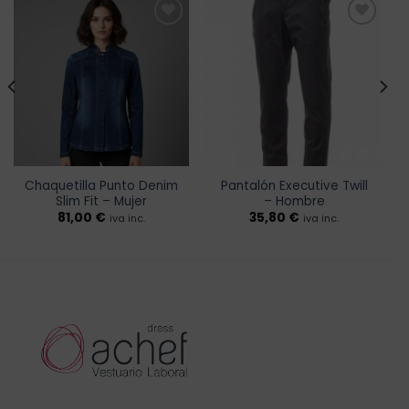
Añadir
Añadir
a la
a la
lista de
lista de
deseos
deseos
Chaquetilla Punto Denim
Pantalón Executive Twill
Slim Fit – Mujer
– Hombre
81,00
€
35,80
€
iva inc.
iva inc.