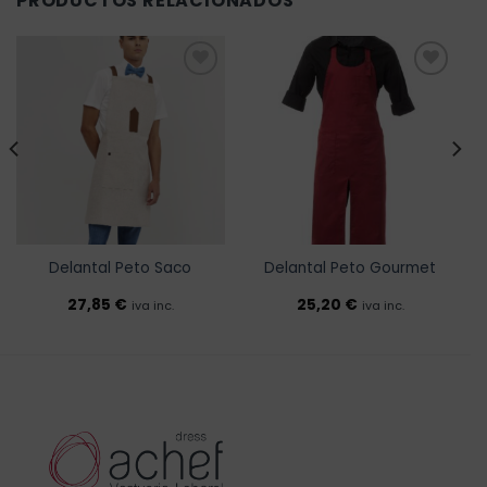
PRODUCTOS RELACIONADOS
Añadir
Añadir
a la
a la
lista de
lista de
deseos
deseos
Delantal Peto Saco
Delantal Peto Gourmet
27,85
€
25,20
€
iva inc.
iva inc.