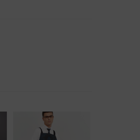
r
Añadir
a la
de
lista de