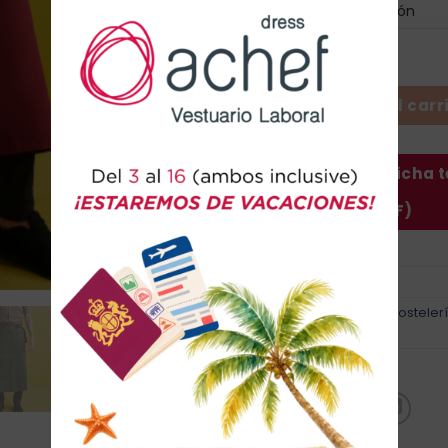
Talla
Delantal Largo Cinta Polipie
Añadir al carr
Descargar ficha 
(PDF)
SKU:
6426
Categorías:
Delantales
,
Hosteler
LABORAL
Marca:
Monza