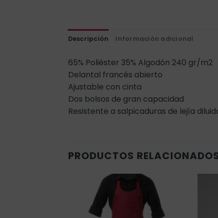
Descripción
Información adicional
65% Poliéster 35% Algodón 240 gr/m2
Delantal francés abierto
Ajustable con cinta
Dos bolsos de gran capacidad
Resistente a salpicaduras de lejía diluid
PRODUCTOS RELACIONADO
Añadir
Añadir
a la
a la
lista de
lista de