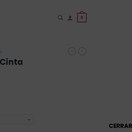
0
S
 Cinta
CERRA