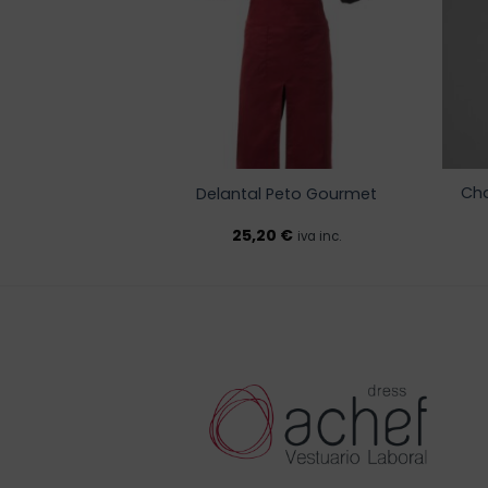
deseos
deseos
Cha
etalle Polipiel
Delantal Peto Gourmet
€
25,20
€
iva inc.
iva inc.