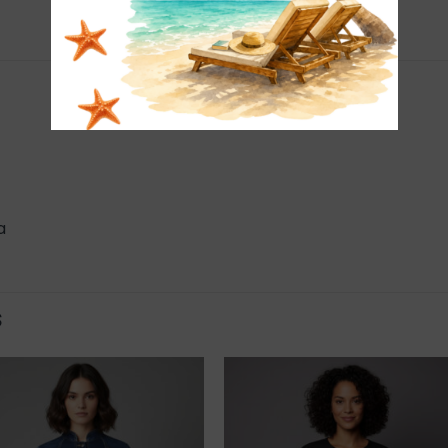
a
S
Añadir
Añadi
a la
a la
lista de
lista 