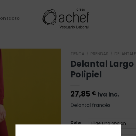
ontacto
TIENDA
/
PRENDAS
/
DELANTALE
Delantal Largo
Añadir
Polipiel
a la
lista de
deseos
27,85
€
iva inc.
Delantal francés
Color