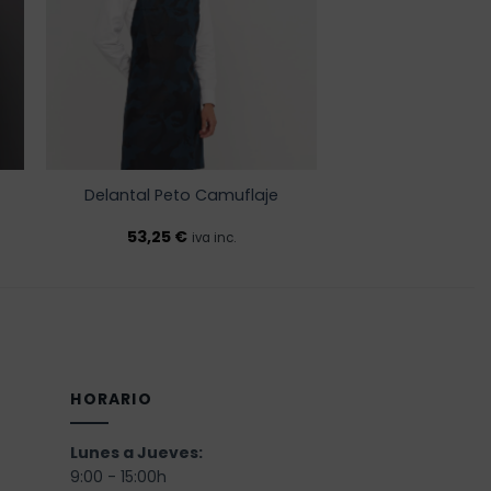
os
deseos
Delantal Peto Camuflaje
53,25
€
iva inc.
HORARIO
Lunes a Jueves:
9:00 - 15:00h