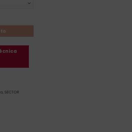
l cantidad
ito
técnica
ía
,
SECTOR