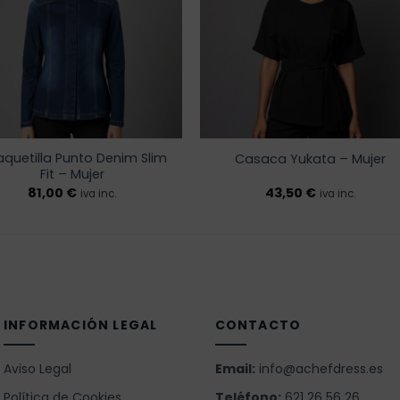
deseos
dese
quetilla Punto Denim Slim
Casaca Yukata – Mujer
Fit – Mujer
81,00
€
43,50
€
iva inc.
iva inc.
INFORMACIÓN LEGAL
CONTACTO
Aviso Legal
Email:
info@achefdress.es
Política de Cookies
Teléfono:
621 26 56 26