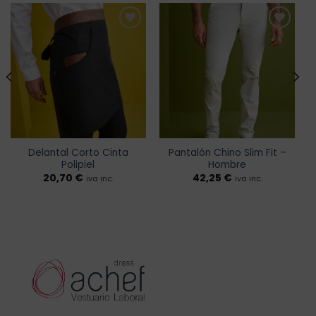
Añadir
Añadir
a la
a la
lista de
lista de
deseos
deseos
Delantal Corto Cinta
Pantalón Chino Slim Fit –
Polipiel
Hombre
20,70
€
42,25
€
iva inc.
iva inc.