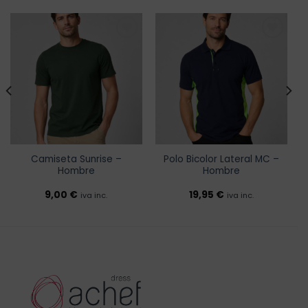
Añadir
Añadir
a la
a la
lista de
lista de
deseos
deseos
Camiseta Sunrise –
Polo Bicolor Lateral MC –
Hombre
Hombre
9,00
€
19,95
€
iva inc.
iva inc.