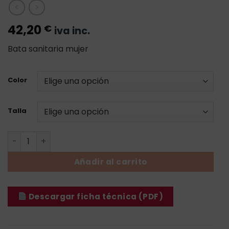
42,20
€
iva inc.
Bata sanitaria mujer
Color
Talla
Bata Cremallera Pixis - Mujer cantidad
Añadir al carrito
Descargar ficha técnica (PDF)