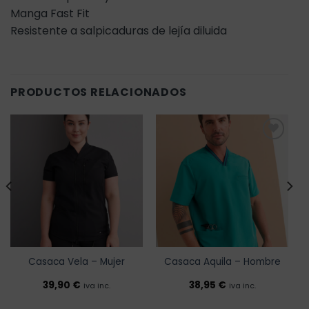
Manga Fast Fit
Resistente a salpicaduras de lejía diluida
PRODUCTOS RELACIONADOS
Añadir
Añadir
a la
a la
lista de
lista de
deseos
deseos
Casaca Vela – Mujer
Casaca Aquila – Hombre
39,90
€
38,95
€
iva inc.
iva inc.