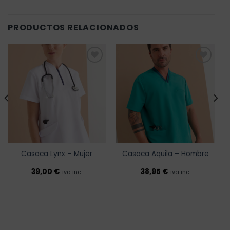
PRODUCTOS RELACIONADOS
Añadir
Añadir
a la
a la
lista de
lista de
deseos
deseos
Casaca Lynx – Mujer
Casaca Aquila – Hombre
39,00
€
38,95
€
iva inc.
iva inc.