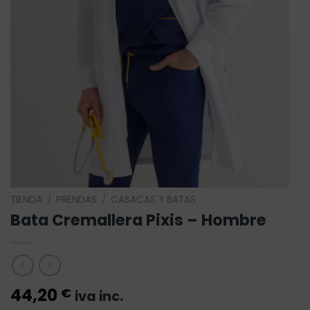
TIENDA
/
PRENDAS
/
CASACAS Y BATAS
Bata Cremallera Pixis – Hombre
44,20
€
iva inc.