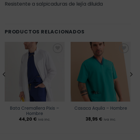
Resistente a salpicaduras de lejía diluida
PRODUCTOS RELACIONADOS
Añadir
Añadir
a la
a la
lista de
lista de
deseos
deseos
Bata Cremallera Pixis –
Casaca Aquila – Hombre
Hombre
44,20
€
38,95
€
iva inc.
iva inc.