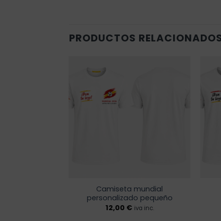
PRODUCTOS RELACIONADO
Añadir
Añadir
a la
a la
lista de
lista de
deseos
deseos
Camiseta mundial
ndial España
personalizado pequeño
€
12,00
€
iva inc.
iva inc.