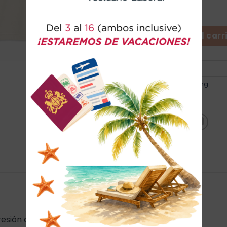
Camiseta Mundo cantidad
Añadir al carr
SKU:
2
Categoría:
Merchandishing
Marca:
Sol´s
esión dtf