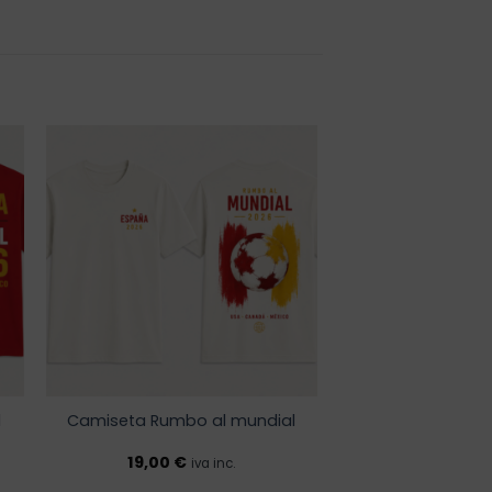
r
Añadir
a la
de
lista de
os
deseos
l
Camiseta Rumbo al mundial
19,00
€
iva inc.