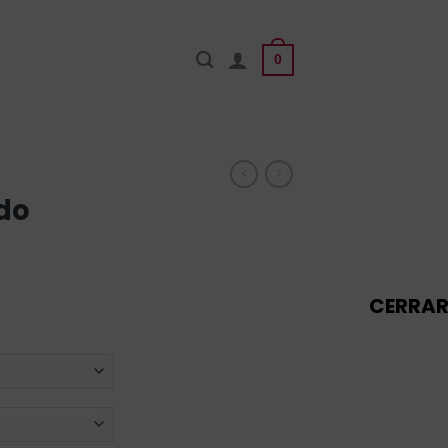
0
do
CERRA