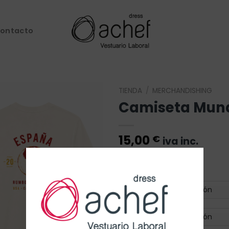
ontacto
TIENDA
/
MERCHANDISHING
Camiseta Mun
Añadir
a la
lista de
15,00
€
iva inc.
deseos
Camiseta unisex
Color
Talla