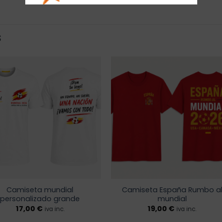
S
Añadir
Añadi
a la
a la
lista de
lista 
deseos
dese
Camiseta mundial
Camiseta España Rumbo a
personalizado grande
mundial
17,00
€
19,00
€
iva inc.
iva inc.