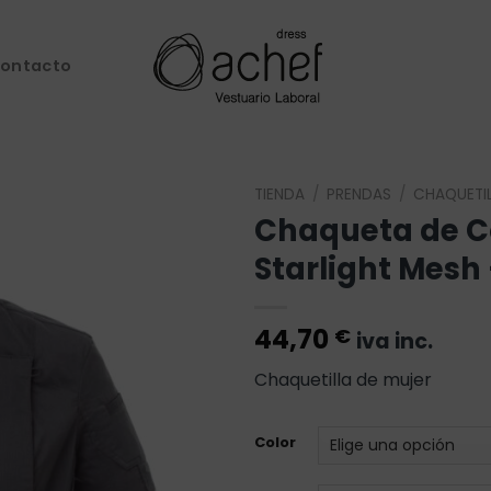
ontacto
TIENDA
/
PRENDAS
/
CHAQUETI
Chaqueta de C
Añadir
Starlight Mesh
a la
lista de
deseos
44,70
€
iva inc.
Chaquetilla de mujer
Color