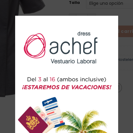
Talla
Chaqueta de Cocina Starlig
Añadir al carr
SKU:
S00732-P142
Categorías:
Chaquetilla
,
Hosteler
LABORAL
Marca:
Payper