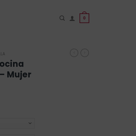
0
LLA
ocina
 – Mujer