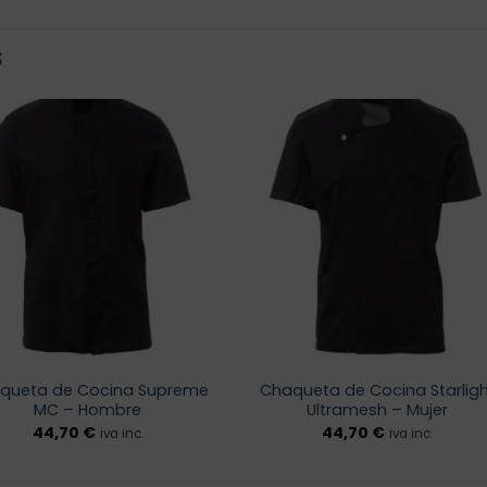
S
Añadir
Añadi
a la
a la
lista de
lista 
deseos
dese
queta de Cocina Supreme
Chaqueta de Cocina Starligh
MC – Hombre
Ultramesh – Mujer
44,70
€
44,70
€
iva inc.
iva inc.