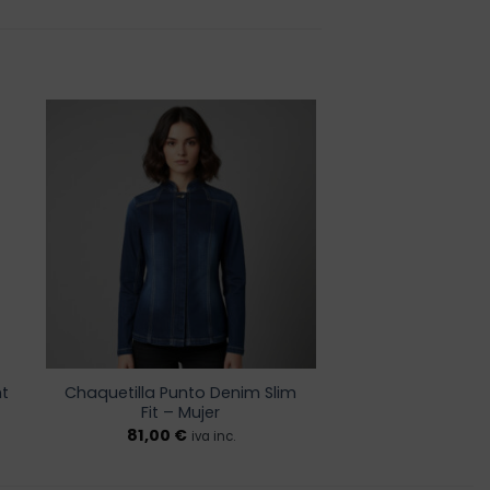
r
Añadir
a la
de
lista de
os
deseos
t
Chaquetilla Punto Denim Slim
Fit – Mujer
81,00
€
iva inc.