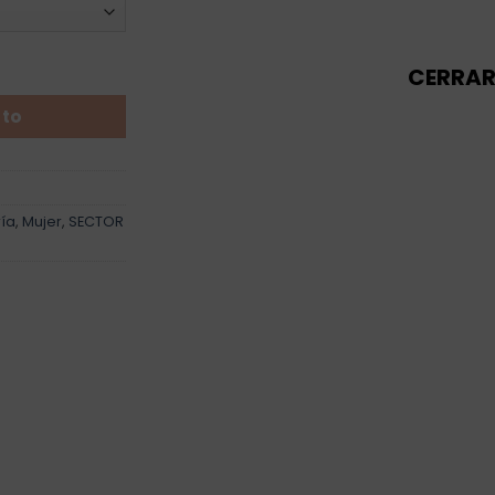
ht Mesh - Mujer cantidad
CERRA
ito
ía
,
Mujer
,
SECTOR