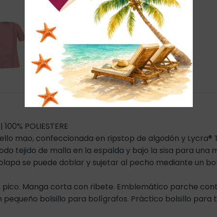
 100% POLIESTERE
llo mao, confeccionada en ripstop de algodón y Lycra®
odo tejido de malla en la espalda y bajo la sisa para una 
lapa se puede doblar y sujetar al pecho mediante un botó
n pico. Manga corta con ribete. Emblemático parche con
pequeño bolsillo para bolígrafos. Práctico bolsillo para t