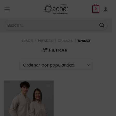
Saltar
al
0
contenido
Buscar
por:
TIENDA
/
PRENDAS
/
CAMISAS
/
UNISEX
FILTRAR
Añadir
a la
lista de
deseos