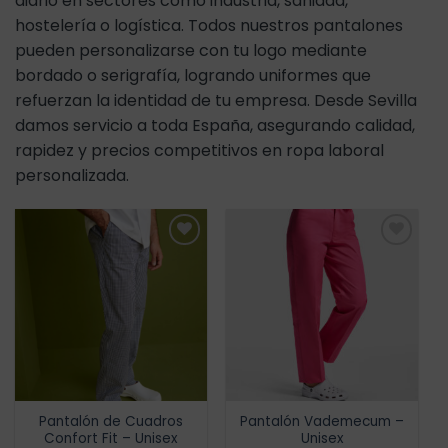
diario en sectores como industria, sanidad,
hostelería o logística. Todos nuestros pantalones
pueden personalizarse con tu logo mediante
bordado o serigrafía, logrando uniformes que
refuerzan la identidad de tu empresa. Desde Sevilla
damos servicio a toda España, asegurando calidad,
rapidez y precios competitivos en ropa laboral
personalizada.
Añadir
Añadir
a la
a la
lista de
lista de
deseos
deseos
Pantalón de Cuadros
Pantalón Vademecum –
Confort Fit – Unisex
Unisex