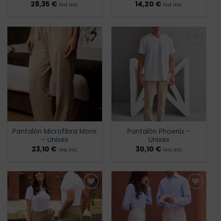
28,35
€
14,20
€
iva inc.
iva inc.
Añadir
Añadir
a la
a la
lista de
lista de
deseos
deseos
Pantalón Microfibra Mons
Pantalón Phoenix –
– Unisex
Unisex
23,10
€
30,10
€
iva inc.
iva inc.
Añadir
Añadir
a la
a la
lista de
lista de
deseos
deseos