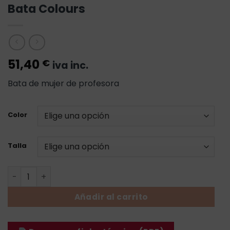
Bata Colours
51,40
€
iva inc.
Bata de mujer de profesora
Color
Talla
Bata Colours cantidad
Añadir al carrito