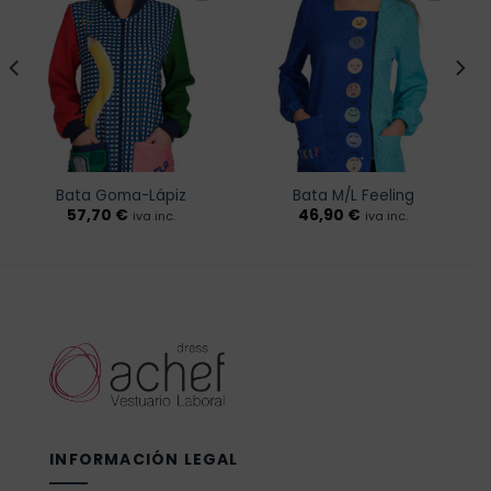
Añadir
Añadir
a la
a la
lista de
lista de
deseos
deseos
Bata Goma-Lápiz
Bata M/L Feeling
57,70
€
46,90
€
iva inc.
iva inc.
INFORMACIÓN LEGAL