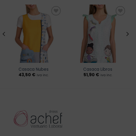
Añadir
Añadir
a la
a la
lista de
lista de
deseos
deseos
Casaca Nubes
Casaca Libros
43,50
€
51,90
€
iva inc.
iva inc.