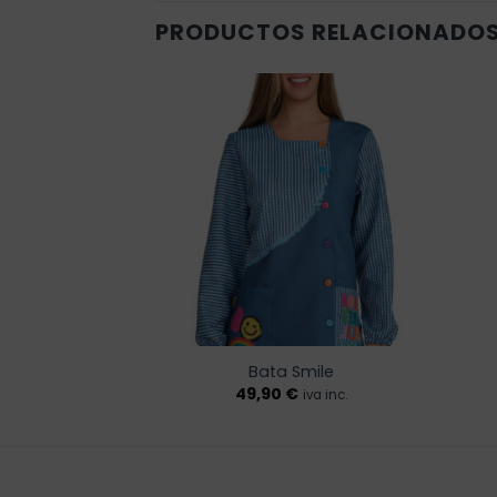
PRODUCTOS RELACIONADO
Añadir
Añadir
a la
a la
lista de
lista de
deseos
deseos
apibara
Bata Smile
€
49,90
€
iva inc.
iva inc.