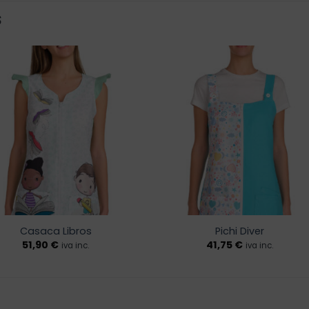
S
Añadir
Añadi
a la
a la
lista de
lista 
deseos
dese
Casaca Libros
Pichi Diver
51,90
€
41,75
€
iva inc.
iva inc.