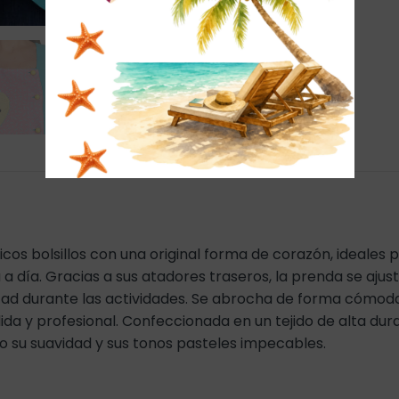
cos bolsillos con una original forma de corazón, ideales 
 a día. Gracias a sus atadores traseros, la prenda se ajus
ad durante las actividades. Se abrocha de forma cómoda 
a y profesional. Confeccionada en un tejido de alta durab
do su suavidad y sus tonos pasteles impecables.