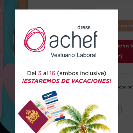
Casaca Corazones cantida
Añadir al carr
Descargar ficha 
(PDF)
SKU:
52605696
Categorías:
Casacas
,
Educación
Marca:
Uniformes Lacla