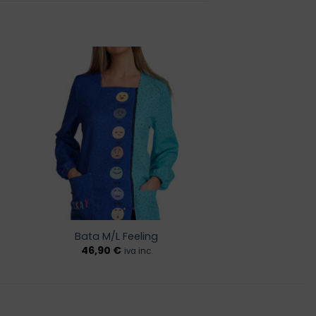
r
Añadir
a la
de
lista de
os
deseos
Bata M/L Feeling
46,90
€
iva inc.