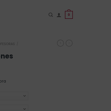
0
OFESORAS
/
ones
ora