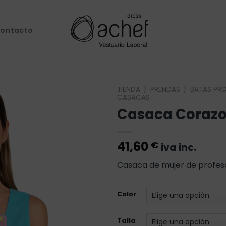
ontacto
TIENDA
/
PRENDAS
/
BATAS PR
CASACAS
Casaca Coraz
Añadir
a la
lista de
deseos
41,60
€
iva inc.
Casaca de mujer de profes
Color
Talla