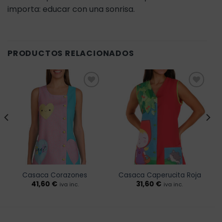
importa: educar con una sonrisa.
PRODUCTOS RELACIONADOS
Añadir
Añadir
a la
a la
lista de
lista de
deseos
deseos
Casaca Corazones
Casaca Caperucita Roja
41,60
€
31,60
€
iva inc.
iva inc.