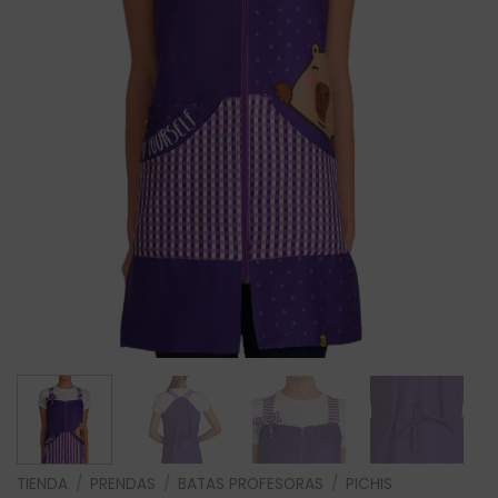
TIENDA
/
PRENDAS
/
BATAS PROFESORAS
/
PICHIS