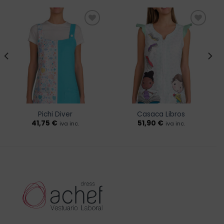
Añadir
Añadir
a la
a la
lista de
lista de
deseos
deseos
Pichi Diver
Casaca Libros
41,75
€
51,90
€
iva inc.
iva inc.