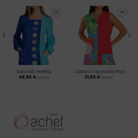
Añadir
Añadir
a la
a la
lista de
lista de
deseos
deseos
Bata M/L Feeling
Casaca Caperucita Roja
46,90
€
31,60
€
iva inc.
iva inc.