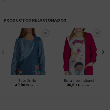
PRODUCTOS RELACIONADOS
Añadir
Añadir
a la
a la
lista de
lista de
deseos
deseos
Bata Smile
Bata International
49,90
€
35,60
€
iva inc.
iva inc.