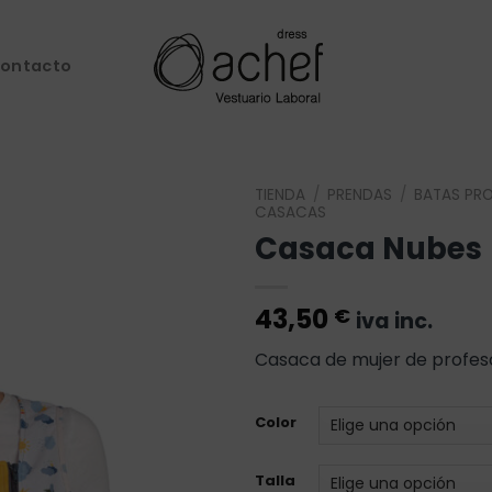
ontacto
TIENDA
/
PRENDAS
/
BATAS PR
CASACAS
Casaca Nubes
Añadir
a la
lista de
deseos
43,50
€
iva inc.
Casaca de mujer de profes
Color
Talla