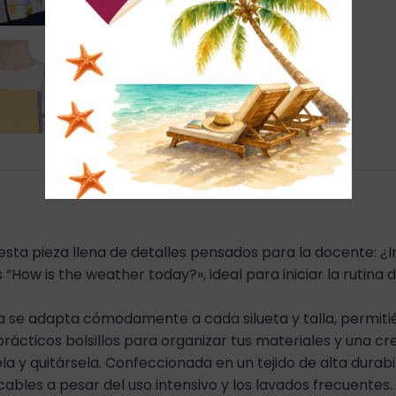
esta pieza llena de detalles pensados para la docente: ¿In
“How is the weather today?», ideal para iniciar la rutina 
ta se adapta cómodamente a cada silueta y talla, permiti
rácticos bolsillos para organizar tus materiales y una cre
quitársela. Confeccionada en un tejido de alta durabili
ables a pesar del uso intensivo y los lavados frecuentes.