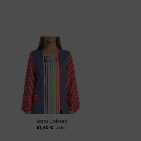
r
Añadir
a la
de
lista de
os
deseos
Bata Colours
51,40
€
iva inc.