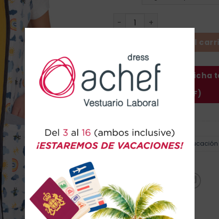
Casaca Nubes cantidad
Añadir al carr
Descargar ficha 
(PDF)
SKU:
52605705
Categorías:
Casacas
,
Educación
Marca:
Uniformes Lacla