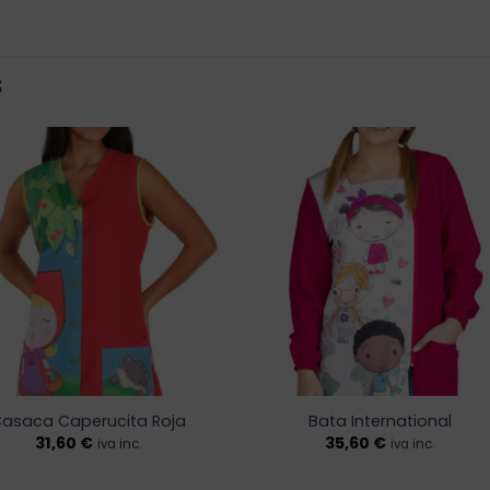
S
Añadir
Añadi
a la
a la
lista de
lista 
deseos
dese
asaca Caperucita Roja
Bata International
31,60
€
35,60
€
iva inc.
iva inc.