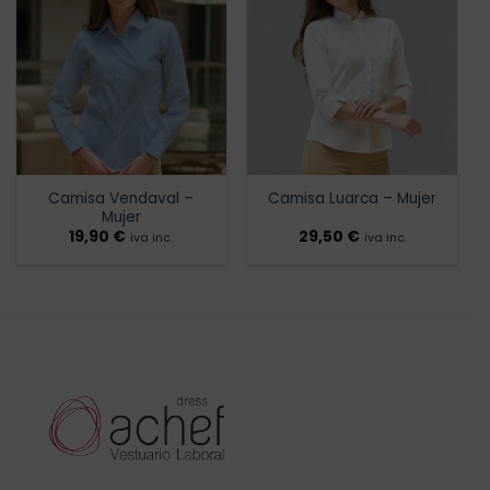
Añadir
Añadir
a la
a la
lista de
lista de
deseos
deseos
Camisa Vendaval –
Camisa Luarca – Mujer
Mujer
19,90
€
29,50
€
iva inc.
iva inc.