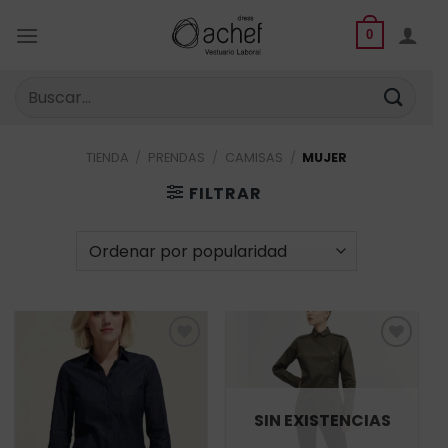
Saltar
al
0
contenido
Buscar
por:
TIENDA
/
PRENDAS
/
CAMISAS
/
MUJER
FILTRAR
Añadir
Añadir
a la
a la
lista de
lista de
deseos
deseos
SIN EXISTENCIAS