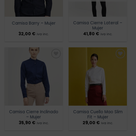
Camisa Cierre Lateral –
Camisa Barry – Mujer
Mujer
32,00
€
41,80
€
iva inc.
iva inc.
Añadir
Añadir
a la
a la
lista de
lista de
deseos
deseos
Camisa Cierre Inclinado
Camisa Cuello Mao Slim
– Mujer
Fit – Mujer
35,90
€
29,00
€
iva inc.
iva inc.