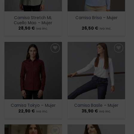
Camisa Stretch ML
Camisa Brisa – Mujer
Cuello Mao – Mujer
28,50
€
26,50
€
iva inc.
iva inc.
Añadir
Añadir
a la
a la
lista de
lista de
deseos
deseos
Camisa Tokyo – Mujer
Camisa Basile – Mujer
22,90
€
35,90
€
iva inc.
iva inc.