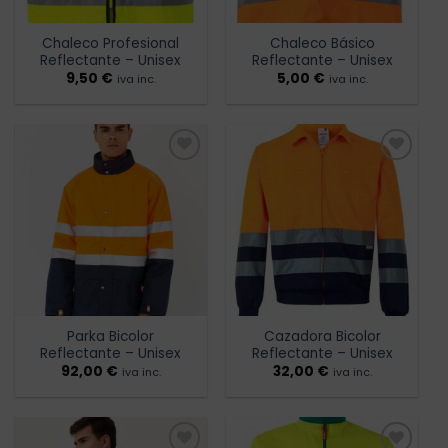
Chaleco Profesional
Chaleco Básico
Reflectante – Unisex
Reflectante – Unisex
9,50
€
5,00
€
iva inc.
iva inc.
Añadir
Añadir
a la
a la
lista de
lista de
deseos
deseos
Parka Bicolor
Cazadora Bicolor
Reflectante – Unisex
Reflectante – Unisex
92,00
€
32,00
€
iva inc.
iva inc.