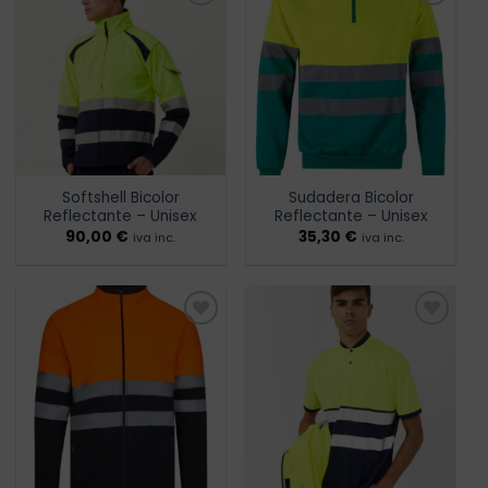
Añadir
Añadir
a la
a la
lista de
lista de
deseos
deseos
Softshell Bicolor
Sudadera Bicolor
Reflectante – Unisex
Reflectante – Unisex
90,00
€
35,30
€
iva inc.
iva inc.
Añadir
Añadir
a la
a la
lista de
lista de
deseos
deseos