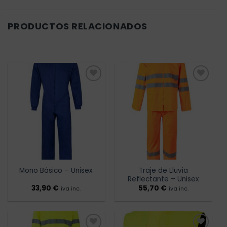
PRODUCTOS RELACIONADOS
Añadir
Añadir
a la
a la
lista de
lista de
deseos
deseos
Traje de Lluvia
Mono Básico – Unisex
Reflectante – Unisex
33,90
€
55,70
€
iva inc.
iva inc.