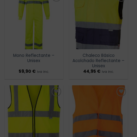
Añadir
Añadir
a la
a la
lista de
lista de
deseos
deseos
Mono Reflectante –
Chaleco Básico
Unisex
Acolchado Reflectante –
Unisex
59,90
€
44,95
€
iva inc.
iva inc.
Añadir
Añadir
a la
a la
lista de
lista de
deseos
deseos