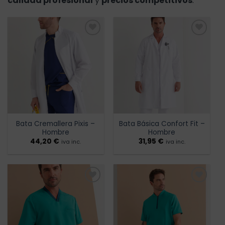
calidad profesional
y
precios competitivos
.
Añadir
Añadir
a la
a la
lista de
lista de
deseos
deseos
Bata Cremallera Pixis –
Bata Básica Confort Fit –
Hombre
Hombre
44,20
€
31,95
€
iva inc.
iva inc.
Añadir
Añadir
a la
a la
lista de
lista de
deseos
deseos