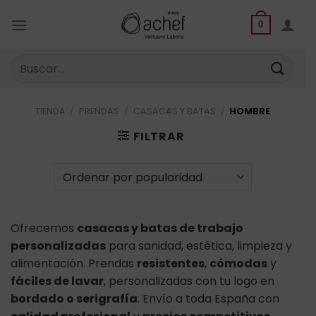
Saltar
al
0
contenido
Buscar
por:
TIENDA
/
PRENDAS
/
CASACAS Y BATAS
/
HOMBRE
FILTRAR
Ofrecemos
casacas y batas de trabajo
personalizadas
para sanidad, estética, limpieza y
alimentación. Prendas
resistentes
,
cómodas
y
fáciles de lavar
, personalizadas con tu logo en
bordado o serigrafía
. Envío a toda España con