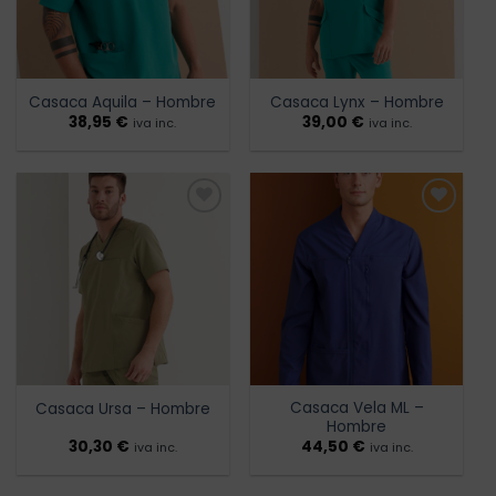
Casaca Aquila – Hombre
Casaca Lynx – Hombre
38,95
€
39,00
€
iva inc.
iva inc.
Añadir
Añadir
a la
a la
lista de
lista de
deseos
deseos
Casaca Vela ML –
Casaca Ursa – Hombre
Hombre
30,30
€
44,50
€
iva inc.
iva inc.