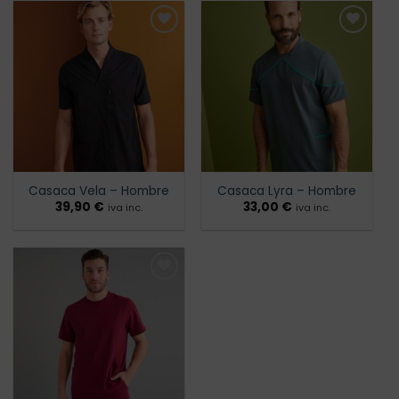
Añadir
Añadir
a la
a la
lista de
lista de
deseos
deseos
Casaca Vela – Hombre
Casaca Lyra – Hombre
39,90
€
33,00
€
iva inc.
iva inc.
Añadir
a la
lista de
deseos